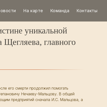
овости
На карте
Команда
Контакты
истине уникальной
 Щегляева, главного
осле его смерти продолжил помогать
тепановичу Нечаеву-Мальцову. В общей
яющим предприятий сначала И.С. Мальцова, а