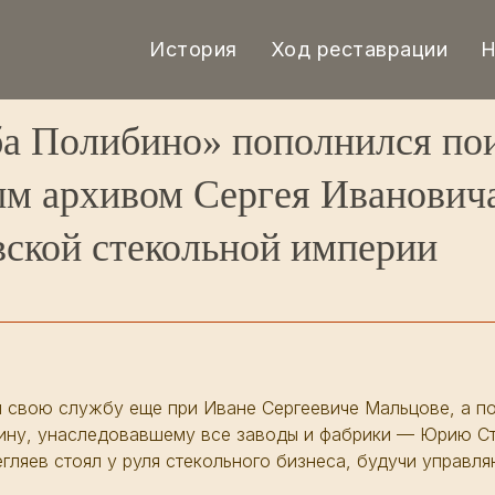
История
Ход реставрации
Н
ба Полибино» пополнился по
м архивом Сергея Ивановича
ской стекольной империи
л свою службу еще при Иване Сергеевиче Мальцове, а п
ину, унаследовавшему все заводы и фабрики — Юрию С
ляев стоял у руля стекольного бизнеса, будучи управл